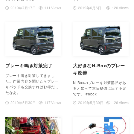
2019年7月17日
111 Views
2019年6月6日
120 Views
ブレーキ鳴き対策完了
大好きなN-Boxのブレー
キ改善
ブレーキ鳴き対策してきまし
た。作業内容を聞いたらブレー
N-Boxのブレーキ対策部品があ
キパッドも交換すればお得だっ
ると知って本日整備に出す予定
たなあ。
です。 #nbox
2019年5月30日
117 Views
2019年5月30日
126 Views