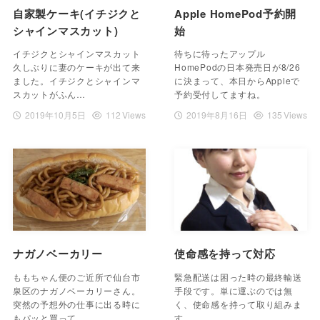
自家製ケーキ(イチジクと
Apple HomePod予約開
シャインマスカット)
始
イチジクとシャインマスカット
待ちに待ったアップル
久しぶりに妻のケーキが出て来
HomePodの日本発売日が8/26
ました。イチジクとシャインマ
に決まって、本日からAppleで
スカットがふん…
予約受付してますね。
2019年10月5日
112 Views
2019年8月16日
135 Views
ナガノベーカリー
使命感を持って対応
ももちゃん便のご近所で仙台市
緊急配送は困った時の最終輸送
泉区のナガノベーカリーさん。
手段です。単に運ぶのでは無
突然の予想外の仕事に出る時に
く、使命感を持って取り組みま
もパッと買って…
す。