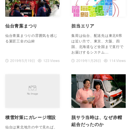
仙台青葉まつり
担当エリア
仙台青葉まつりの雰囲気を感じ
集荷は仙台、配送先は東北6県
る菓匠三全の山鉾
は近い方で、東京、大阪、四
国、北海道など全国まで直行で
お届けするシステム…
2019年5月19日
123 Views
2019年1月26日
114 Views
積雪対策にガレージ増設
脱サラ当時は、なぜ赤帽
組合だったのか
仙台は東北地方の中で見れば、