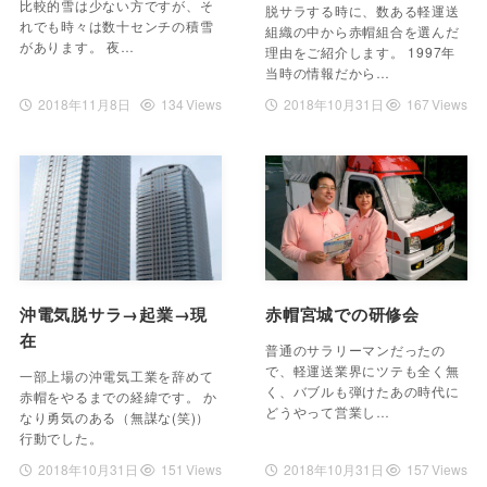
比較的雪は少ない方ですが、そ
脱サラする時に、数ある軽運送
れでも時々は数十センチの積雪
組織の中から赤帽組合を選んだ
があります。 夜…
理由をご紹介します。 1997年
当時の情報だから…
2018年11月8日
134 Views
2018年10月31日
167 Views
沖電気脱サラ→起業→現
赤帽宮城での研修会
在
普通のサラリーマンだったの
で、軽運送業界にツテも全く無
一部上場の沖電気工業を辞めて
く、バブルも弾けたあの時代に
赤帽をやるまでの経緯です。 か
どうやって営業し…
なり勇気のある（無謀な(笑)）
行動でした。
2018年10月31日
151 Views
2018年10月31日
157 Views