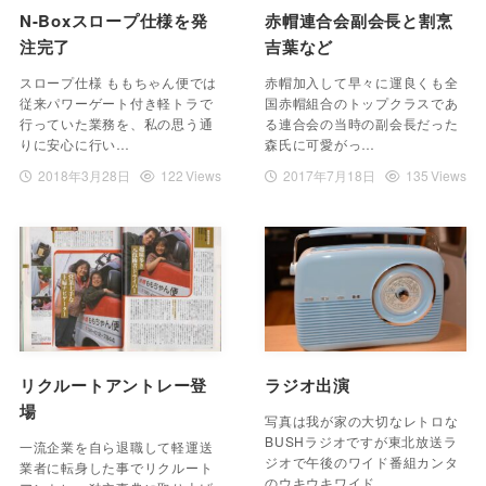
N-Boxスロープ仕様を発
赤帽連合会副会長と割烹
注完了
吉葉など
スロープ仕様 ももちゃん便では
赤帽加入して早々に運良くも全
従来パワーゲート付き軽トラで
国赤帽組合のトップクラスであ
行っていた業務を、私の思う通
る連合会の当時の副会長だった
りに安心に行い…
森氏に可愛がっ…
2018年3月28日
122 Views
2017年7月18日
135 Views
リクルートアントレー登
ラジオ出演
場
写真は我が家の大切なレトロな
BUSHラジオですが東北放送ラ
一流企業を自ら退職して軽運送
ジオで午後のワイド番組カンタ
業者に転身した事でリクルート
のウキウキワイド…