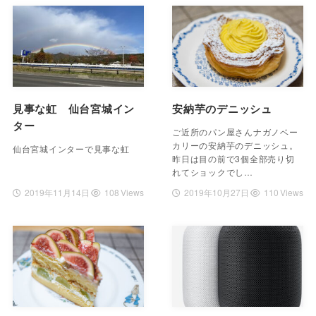
見事な虹 仙台宮城イン
安納芋のデニッシュ
ター
ご近所のパン屋さんナガノベー
カリーの安納芋のデニッシュ。
仙台宮城インターで見事な虹
昨日は目の前で3個全部売り切
れてショックでし…
2019年11月14日
108 Views
2019年10月27日
110 Views