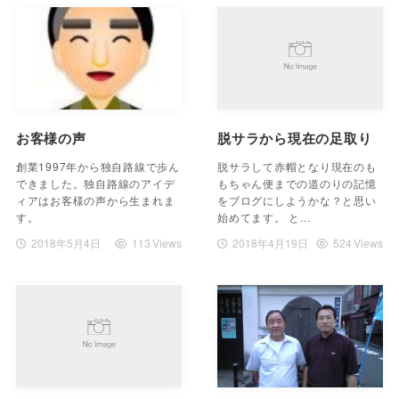
お客様の声
脱サラから現在の足取り
創業1997年から独自路線で歩ん
脱サラして赤帽となり現在のも
できました。独自路線のアイデ
もちゃん便までの道のりの記憶
ィアはお客様の声から生まれま
をブログにしようかな？と思い
す。
始めてます。 と…
2018年5月4日
113 Views
2018年4月19日
524 Views