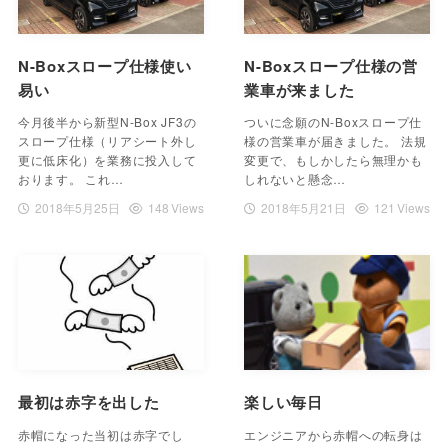
N-Boxスロープ仕様使い
N-Boxスロープ仕様の営
易い
業車が来ました
今月後半から新型N-Box JF3の
ついに念願のN-Boxスロープ仕
スロープ仕様（リアシート外し
様の営業車が届きました。 法規
更に低床化）を業務に投入して
変更で、もしかしたら無理かも
おります。 これ…
しれないと懸念…
2018年5月25日
148 Views
2018年5月21日
121 Views
最初は赤字を出した
楽しい毎日
赤帽になった当初は赤字でし
エンジニアから赤帽への転身は