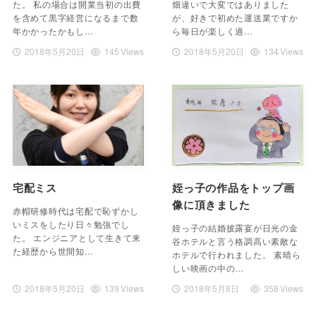
た。 私の場合は開業当初の出費
畑違いで大変ではありました
を含めて黒字経営になるまで数
が、好きで初めた運送業ですか
年かかったかもし…
ら毎日が楽しく過…
2018年5月20日
145 Views
2018年5月20日
134 Views
宅配ミス
姪っ子の作品をトップ画
像に頂きました
赤帽研修時代は宅配で恥ずかし
いミスをしたり日々勉強でし
姪っ子の結婚披露宴が日光の金
た。 エンジニアとして生きて来
谷ホテルと言う格調高い素敵な
た経歴から世間知…
ホテルで行われました。 素晴ら
しい映画の中の…
2018年5月20日
139 Views
2018年5月8日
358 Views