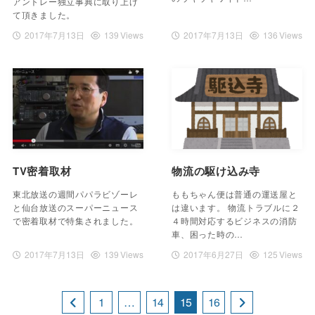
アントレー独立事典に取り上げ
て頂きました。
2017年7月13日
139 Views
2017年7月13日
136 Views
TV密着取材
物流の駆け込み寺
東北放送の週間パパラビゾーレ
ももちゃん便は普通の運送屋と
と仙台放送のスーパーニュース
は違います。 物流トラブルに２
で密着取材で特集されました。
４時間対応するビジネスの消防
車、困った時の…
2017年7月13日
139 Views
2017年6月27日
125 Views
1
…
14
15
16