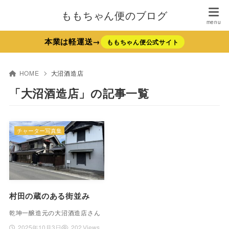
ももちゃん便のブログ
本業は軽運送→
ももちゃん便公式サイト
HOME
大沼酒造店
「大沼酒造店」の記事一覧
チャーター写真集
村田の蔵のある街並み
乾坤一醸造元の大沼酒造店さん
2025年10月3日
202 Views