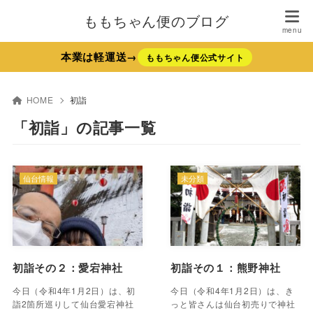
ももちゃん便のブログ
本業は軽運送→
ももちゃん便公式サイト
HOME
初詣
「初詣」の記事一覧
仙台情報
未分類
初詣その２：愛宕神社
初詣その１：熊野神社
今日（令和4年1月2日）は、初
今日（令和4年1月2日）は、き
詣2箇所巡りして仙台愛宕神社
っと皆さんは仙台初売りで神社