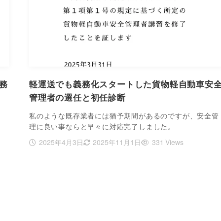
務
軽運送でも義務化スタートした貨物軽自動車安
管理者の選任と初任診断
、
私のような既存業者には猶予期間があるのですが、安全管
理に良い事ならと早々に対応完了しました。
2025年4月3日
2025年11月1日
331 Views