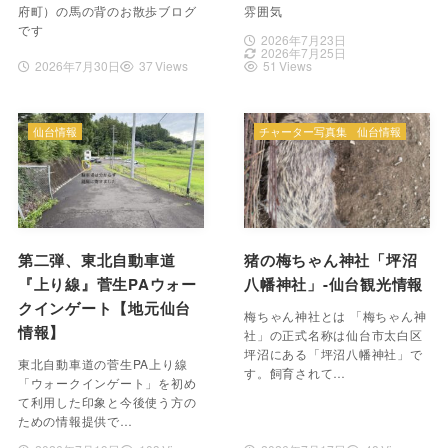
府町）の馬の背のお散歩ブログ
雰囲気
です
2026年7月23日
2026年7月25日
2026年7月30日
37 Views
51 Views
仙台情報
チャーター写真集
仙台情報
第二弾、東北自動車道
猪の梅ちゃん神社「坪沼
『上り線』菅生PAウォー
八幡神社」-仙台観光情報
クインゲート【地元仙台
梅ちゃん神社とは 「梅ちゃん神
情報】
社」の正式名称は仙台市太白区
坪沼にある「坪沼八幡神社」で
東北自動車道の菅生PA上り線
す。飼育されて…
「ウォークインゲート」を初め
て利用した印象と今後使う方の
ための情報提供で…