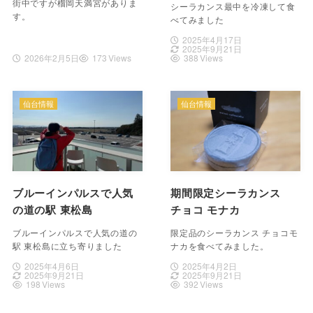
街中ですが榴岡天満宮がありま
シーラカンス最中を冷凍して食
す。
べてみました
2025年4月17日
2025年9月21日
2026年2月5日
173 Views
388 Views
仙台情報
仙台情報
ブルーインパルスで人気
期間限定シーラカンス
の道の駅 東松島
チョコ モナカ
ブルーインパルスで人気の道の
限定品のシーラカンス チョコモ
駅 東松島に立ち寄りました
ナカを食べてみました。
2025年4月6日
2025年4月2日
2025年9月21日
2025年9月21日
198 Views
392 Views