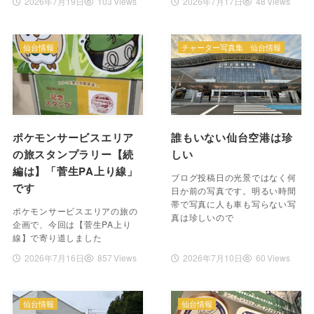
2026年7月19日
103 Views
2026年7月17日
48 Views
仙台情報
チャーター写真集
仙台情報
ポケモンサービスエリア
誰もいない仙台空港は珍
の旅スタンプラリー【続
しい
編は】「菅生PA上り線」
ブログ投稿日の光景ではなく何
です
日か前の写真です。明るい時間
帯で写真に人も車も写らない写
ポケモンサービスエリアの旅の
真は珍しいので
企画で、今回は【菅生PA上り
線】で寄り道しました
2026年7月16日
857 Views
2026年7月10日
60 Views
仙台情報
仙台情報