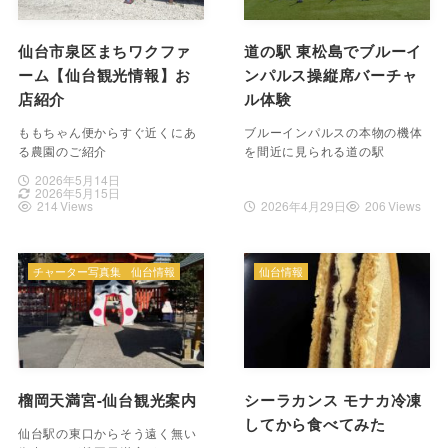
仙台市泉区まちワクファ
道の駅 東松島でブルーイ
ーム【仙台観光情報】お
ンパルス操縦席バーチャ
店紹介
ル体験
ももちゃん便からすぐ近くにあ
ブルーインパルスの本物の機体
る農園のご紹介
を間近に見られる道の駅
2026年5月14日
2026年5月15日
214 Views
2026年4月29日
206 Views
チャーター写真集
仙台情報
仙台情報
榴岡天満宮-仙台観光案内
シーラカンス モナカ冷凍
してから食べてみた
仙台駅の東口からそう遠く無い