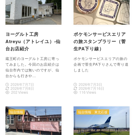
ヨーグルト工房
ポケモンサービスエリア
Atreyu（アトレイユ）-仙
の旅スタンプラリー（菅
台お店紹介
生PA下り線）
蔵王町のヨーグルト工房に寄っ
ポケモンサービスエリアの旅の
てみました。今回のお店紹介は
企画で菅生PA下りさんで寄り道
仙台市内では無いのですが、仙
しました
台からも行きや…
2026年7月7日
2026年7月3日
2026年7月8日
2026年7月16日
202 Views
116 Views
仙台情報
仙台情報
東北応援