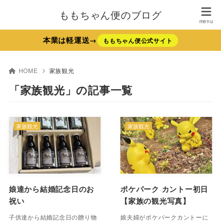
ももちゃん便のブログ
本業は軽運送→
ももちゃん便公式サイト
HOME
家族観光
「家族観光」の記事一覧
家族観光
家族観光
娘達から結婚記念日のお
ポケパーク カントー初日
祝い
【家族の観光写真】
子供達から結婚記念日の贈り物
娘夫婦がポケパークカントーに