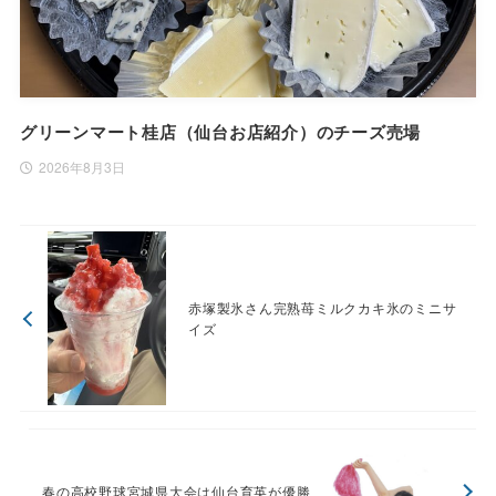
グリーンマート桂店（仙台お店紹介）のチーズ売場
2026年8月3日
赤塚製氷さん完熟苺ミルクカキ氷のミニサ
イズ
春の高校野球宮城県大会は仙台育英が優勝